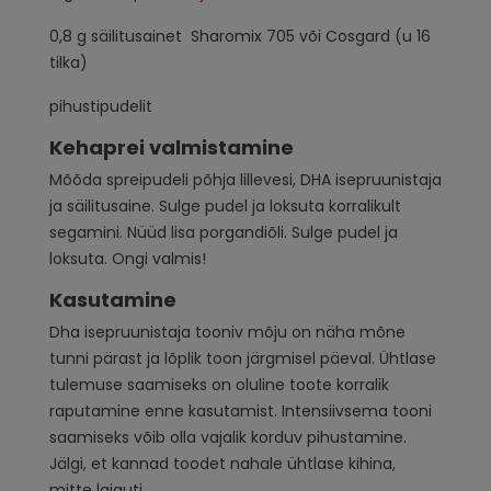
0,8 g säilitusainet Sharomix 705 või Cosgard (u 16
tilka)
pihustipudelit
Kehaprei valmistamine
Mõõda spreipudeli põhja lillevesi, DHA isepruunistaja
ja säilitusaine. Sulge pudel ja loksuta korralikult
segamini. Nüüd lisa porgandiõli. Sulge pudel ja
loksuta. Ongi valmis!
Kasutamine
Dha isepruunistaja tooniv mõju on näha mõne
tunni pärast ja lõplik toon järgmisel päeval. Ühtlase
tulemuse saamiseks on oluline toote korralik
raputamine enne kasutamist. Intensiivsema tooni
saamiseks võib olla vajalik korduv pihustamine.
Jälgi, et kannad toodet nahale ühtlase kihina,
mitte laiguti.