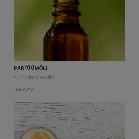
PARFÜÜMÕLI
1
Mulle meeldib!
Loe edasi