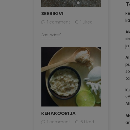
T
SEEBIKIVI
Re
k
1 comment
1
Liked
Ak
Loe edasi
si
ja
A
pu
sõ
ta
Ku
vä
õl
KEHAKOORIJA
M
1 comment
6
Liked
an