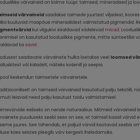
oduslikke värvaineid on kolme tüüpi: taimsed, mineraalsed ja l
aimseid värvaineid
saadakse taimede juurtest viljadest, koores
lka kuuluvad maapõue mineraalidest valmistatud pigmendid. Re
igmentvärvid
kui vilgukivi sisaldavad sädelevad
micad
. Loodusli
onimisel on kasutatud looduslikke pigmente, mitte sünteetilisi vä
saldavad ka
savid.
odusest saadavate värvainete hulka loetakse veel
loomsed vä
lluskitest või kaladelt, näiteks košenill ja seepia.
lpool keskendun taimsetele värvainetele.
aditsiooniliselt on taimseid värvaineid kasutatud palju tekstiili, 
muti leiavad need palju kasutust toidu valmistamisel.
imevärvide eeliseks on nende naturaalsus. Mitmeid värvaineid lei
rvainete puuduseks seebi sees on see, et taimsel baasil värvid ei 
seme juures. See tähendab, et paljud värvid kaotavad seebis om
luse käes seistes pleegib värv kergesti iheledamaks.