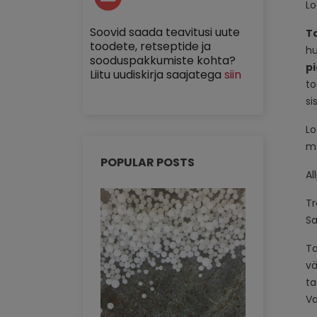
Lo
Soovid saada teavitusi uute
T
toodete, retseptide ja
hu
sooduspakkumiste kohta?
p
Liitu uudiskirja saajatega
siin
to
si
Lo
mo
POPULAR POSTS
Al
Tr
Sa
Ta
vä
ta
Va