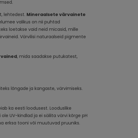
oomsed.
t, lehtedest.
Mineraalsete värvainete
lumee valikus on nii puhtad
keks loetakse vaid neid micasid, mille
rvaineid. Värvilisi naturaalseid pigmente
rvained
, mida saadakse putukatest,
näiteks lõngade ja kangaste, värvimiseks.
ab ka eesti loodusest. Looduslike
ole UV-kindlad ja ei säilita värvi kõrge pH
a erksa tooni või muutuvad pruuniks.