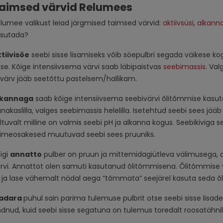
aimsed värvid Relumees
lumee valikust leiad järgmised taimsed värvid:
aktiivsüsi
,
alkann
asutada?
tiivisöe
seebi sisse lisamiseks võib söepulbri segada väikese ko
sse. Kõige intensiivsema värvi saab läbipaistvas
seebimassis
. Val
 värv jääb seetõttu pastelsem/hallikam.
lkannaga
saab kõige intensiivsema seebivärvi õlitõmmise kasut
nakaslilla, valges seebimassis helelilla. Isetehtud seebi sees jääb to
ltuvalt milline on valmis seebi pH ja alkanna kogus. Seebikiviga s
imeosakesed muutuvad seebi sees pruuniks.
igi
annatto
pulber on pruun ja mittemidagiütleva välimusega, a
rvi. Annattot olen samuti kasutanud õlitõmmisena. Õlitõmmise va
i ja lase vähemalt nädal aega “tõmmata” seejärel kasuta seda õl
adara
puhul sain parima tulemuse pulbrit otse seebi sisse lisade
dnud, kuid seebi sisse segatuna on tulemus toredalt roosatähnil