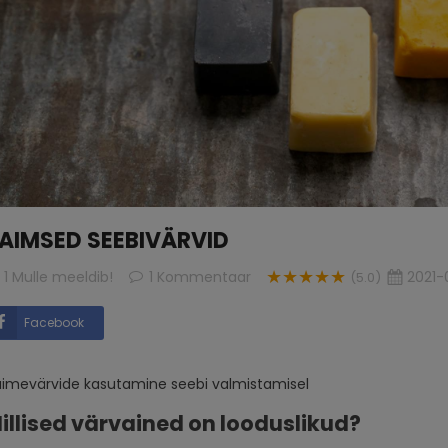
AIMSED SEEBIVÄRVID
★★★★★
1
Mulle meeldib!
1
Kommentaar
2021-
(5.0)
Facebook
imevärvide kasutamine seebi valmistamisel
illised värvained on looduslikud?