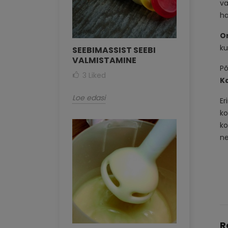
va
ha
O
ku
SEEBIMASSIST SEEBI
VALMISTAMINE
Põ
3
Liked
K
Loe edasi
Er
ko
ko
ne
R