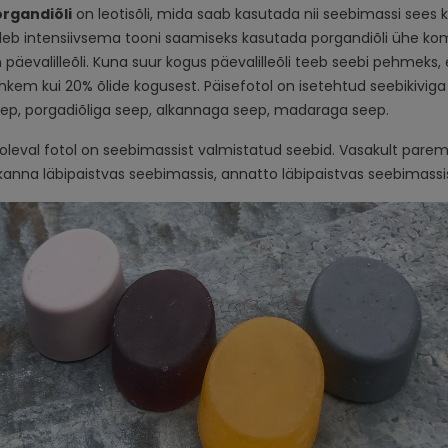
rgandiõli
on leotisõli, mida saab kasutada nii seebimassi sees k
leb intensiivsema tooni saamiseks kasutada porgandiõli ühe ko
 päevalilleõli. Kuna suur kogus päevalilleõli teeb seebi pehmeks
hkem kui 20% õlide kogusest. Päisefotol on isetehtud seebikiviga
ep, porgadiõliga seep, alkannaga seep, madaraga seep.
loleval fotol on seebimassist valmistatud seebid. Vasakult pare
kanna läbipaistvas seebimassis, annatto läbipaistvas seebimassis