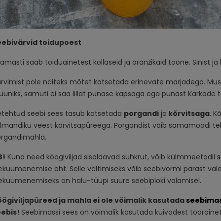
eebivärvid toidupoest
amasti saab toiduainetest kollaseid ja oranžikaid toone. Sinist ja
rvimist pole näiteks mõtet katsetada erinevate marjadega. Mu
uuniks, samuti ei saa lillat punase kapsaga ega punast Karkade 
etehtud seebi sees tasub katsetada
porgandi
ja
kõrvitsaga
. K
lmandiku veest kõrvitsapüreega. Porgandist võib samamoodi te
rgandimahla.
B!
Kuna need köögiviljad sisaldavad suhkrut, võib külmmeetodil
s
ekuumenemise oht. Selle vältimiseks võib seebivormi pärast val
ekuumenemiseks on halu-tüüpi suure seebiploki valamisel.
ögiviljapüreed ja mahla ei ole võimalik kasutada
seebimas
eebis!
Seebimassi sees on võimalik kasutada kuivadest toorainetes