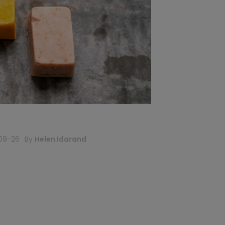
09-26
By
Helen Idarand