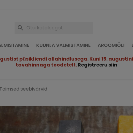
search
VALMISTAMINE
KÜÜNLA VALMISTAMINE
AROOMIÕLI
ustist püsikliendi allahindlusega. Kuni 15. augustini 
tavahinnaga toodetelt.
Registreeru siin
Taimsed seebivärvid