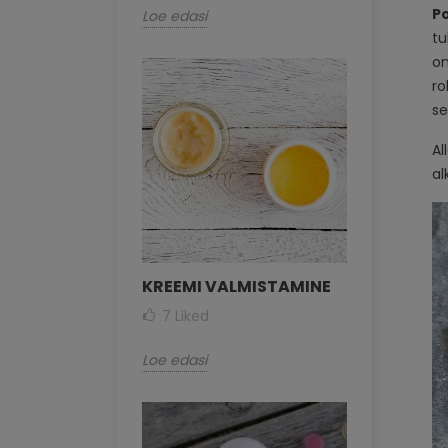
Po
Loe edasi
tu
on
ro
se
Al
al
KREEMI VALMISTAMINE
7
Liked
Loe edasi