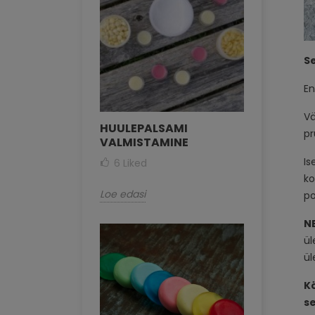
S
En
Vä
HUULEPALSAMI
pr
VALMISTAMINE
Is
6
Liked
ko
Loe edasi
po
N
ül
ül
Kö
s