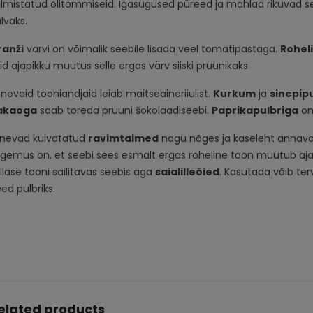
lmistatud õlitõmmiseid. Igasugused püreed ja mahlad rikuvad se
lvaks.
ranži
värvi on võimalik seebile lisada veel tomatipastaga.
Roheli
id ajapikku muutus selle ergas värv siiski pruunikaks
nevaid tooniandjaid leiab maitseaineriiulist.
Kurkum
ja
sinepip
akaoga
saab toreda pruuni šokolaadiseebi.
Paprikapulbriga
on
inevad kuivatatud
ravimtaimed
nagu nõges ja kaseleht annavad k
gemus on, et seebi sees esmalt ergas roheline toon muutub aja
llase tooni säilitavas seebis aga
saialilleõied
. Kasutada võib ter
ed pulbriks.
elated products