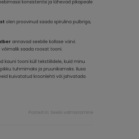
ebimassi konsistentsi ja lähevad pikapeale
st
olen proovinud saada spirulina pulbriga,
ulber
annavad seebile kollase värvi.
 võimalik saada roosat tooni.
auni tooni küll tekstiilidele, kuid minu
pikku tuhmimaks ja pruunikamaks. Ilusa
veid kuivatatud kroonlehti või jahvatada
Posted in:
Seebi valmistamine