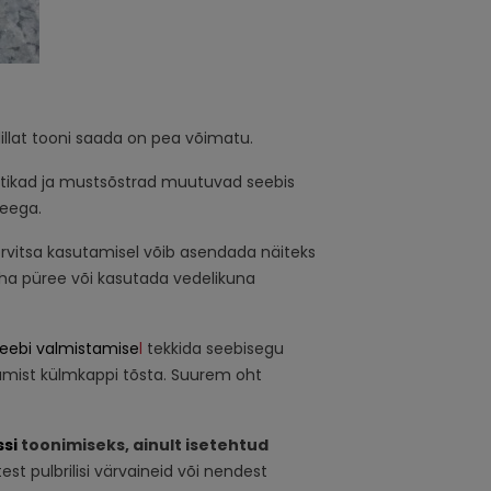
 lillat tooni saada on pea võimatu.
stikad ja mustsõstrad muutuvad seebis
teega.
õrvitsa kasutamisel võib asendada näiteks
ha püree või kasutada vedelikuna
eebi valmistamise
l
tekkida seebisegu
amist külmkappi tõsta. Suurem oht
si
toonimiseks, ainult isetehtud
t pulbrilisi värvaineid või nendest