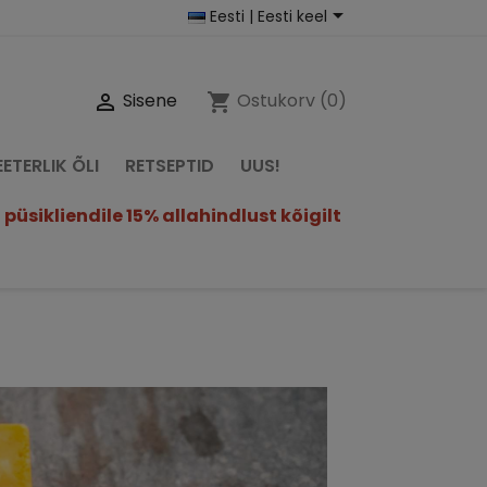

Eesti | Eesti keel
Sisene
Ostukorv
(0)

shopping_cart
EETERLIK ÕLI
RETSEPTID
UUS!
püsikliendile 15% allahindlust kõigilt