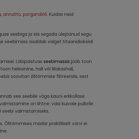
a
,
annatto
,
porgandiõli
. Kuidas neid
guse seebiga ja siis segada ülejäänud segu
ge seebimass sisaldab valget titaanidioksiidi
amisel. Läbipaistvas
seebimassis j
ääb toon
on helesinine, hall või lillakashall,
eebis soovitan õlitõmmise filtreerida, sest
nnab see seebile väga kauni erkkollase
lmistamine on lihtne: vala kuivale pulbrile
i seebi valmistamiseks.
s. Õlitõmmises madar praktiliselt värvi ei
ine.