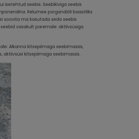
ui isetehtud seebis. Seebikiviga seebis
mponendina. Relumee porgandiõli baasõliks
, ei soovita ma kasutada seda seebis
 seebid vasakult paremale: aktiivsüsiga
male: Alkanna kitsepiimaga seebimassis,
, aktiivsüsi kitsepiimaga seebimassis.